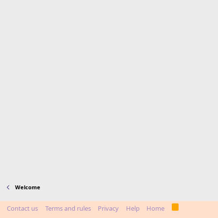
Welcome
Contact us
Terms and rules
Privacy
Help
Home